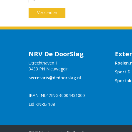
Verzenden
NRV De DoorSlag
Exter
Utrechthaven 1
Roeien.n
3433 PN Nieuwegein
SportID
siraterces
@dedoorslag.nl
Sportak
IBAN: NL42INGB0004431000
Lid KNRB 108