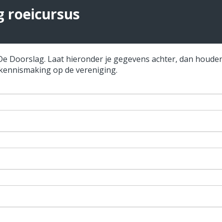
g roeicursus
ij De Doorslag. Laat hieronder je gegevens achter, dan houd
n kennismaking op de vereniging.